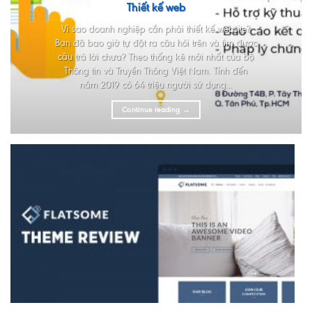
Thiết kế web
Vì sao doanh nghiệp cần phải thiết kế website?
Bạn đã bao giờ tự đặt ra câu hỏi trên và tìm được
câu trả lời chưa? Theo thống kê mới nhất của bộ
Thông tin và Truyền Thông Việt Nam. Tính đến
năm 2019 có 64 triệu người sử dụng...
Continue reading
→