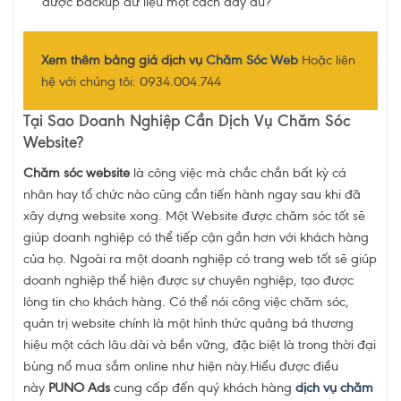
được backup dữ liệu một cách đầy đủ?
Xem thêm bảng giá dịch vụ
Chăm Sóc Web
Hoặc liên
hệ với chúng tôi: 0934.004.744
Tại Sao Doanh Nghiệp Cần Dịch Vụ Chăm Sóc
Website?
Chăm sóc website
là công việc mà chắc chắn bất kỳ cá
nhân hay tổ chức nào cũng cần tiến hành ngay sau khi đã
xây dựng website xong. Một Website được chăm sóc tốt sẽ
giúp doanh nghiệp có thể tiếp cận gần hơn với khách hàng
của họ. Ngoài ra một doanh nghiệp có trang web tốt sẽ giúp
doanh nghiệp thể hiện được sự chuyên nghiệp, tạo được
lòng tin cho khách hàng. Có thể nói công việc chăm sóc,
quản trị website chính là một hình thức quảng bá thương
hiệu một cách lâu dài và bền vững, đặc biệt là trong thời đại
bùng nổ mua sắm online như hiện này.Hiểu được điều
này
PUNO Ads
cung cấp đến quý khách hàng
dịch vụ chăm