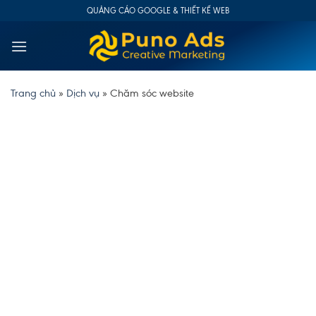
Skip
QUẢNG CÁO GOOGLE & THIẾT KẾ WEB
to
content
Trang chủ
»
Dịch vụ
»
Chăm sóc website