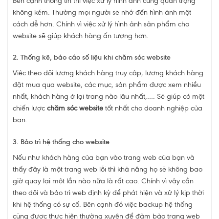
Bên cạnh thông tin thì việc xử lý hình ảnh cũng quan trọng
không kém. Thường mọi người sẽ nhớ đến hình ảnh một
cách dễ hơn. Chính vì việc xử lý hình ảnh sản phẩm cho
website sẽ giúp khách hàng ấn tượng hơn.
2. Thống kê, báo cáo số liệu khi chăm sóc website
Việc theo dõi lượng khách hàng truy cập, lượng khách hàng
đặt mua qua website, các mục, sản phẩm được xem nhiều
nhất, khách hàng ở lại trang nào lâu nhất,…. Sẽ giúp có một
chiến lược
chăm sóc website
tốt nhất cho doanh nghiệp của
bạn.
3. Bảo trì hệ thống cho website
Nếu như khách hàng của bạn vào trang web của bạn và
thấy đây là một trang web lỗi thì khả năng họ sẽ không bao
giờ quay lại một lần nào nữa là rất cao. Chính vì vậy cần
theo dõi và bảo trì web định kỳ để phát hiện và xử lý kịp thời
khi hệ thống có sự cố. Bên cạnh đó việc backup hệ thống
cũng được thực hiện thường xuyên để đảm bảo trang web