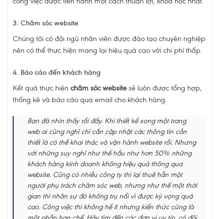
công việc được tiến hành một cách thuận lợi, khoa học nhất.
3. Chăm sóc website
Chúng tôi có đội ngũ nhân viên được đào tạo chuyên nghiệp
nên có thể thực hiện mang lại hiệu quả cao với chi phí thấp.
4. Báo cáo đến khách hàng
Kết quả thực hiện
chăm sóc website
sẽ luôn được tổng hợp,
thống kê và báo cáo qua email cho khách hàng.
Bạn đã nhìn thấy rồi đấy. Khi thiết kế xong một trang
web ai cũng nghĩ chỉ cần cập nhật các thông tin cần
thiết là có thể khai thác và vận hành website rồi. Nhưng
với những suy nghĩ như thế hầu như hơn 50% những
khách hàng kinh doanh không hiệu quả thông qua
website. Cũng có nhiều công ty thì lại thuê hẵn một
người phụ trách chăm sóc web, nhưng như thế một thời
gian thì nhân sự đó không trụ nổi vì được kỳ vọng quá
cao. Công việc thì không hề ít nhưng kiến thức cũng là
một phần hạn chế. Hãy tìm đến các đơn vị uy tín, có đội