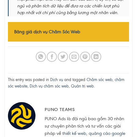
ngũ và phân tích dữ liệu để đưa ra các chiến lượt phù
hợp nhất với chi phí cũng bằng lương một nhân viên.
Bảng giá dịch vụ
Chăm Sóc Web
This entry was posted in
Dịch vụ
and tagged
Chăm sóc web
,
chăm
sóc website
,
Dịch vụ chăm sóc web
,
Quản trị web
.
PUNO TEAMS
PUNO Ads là đội ngũ bao gồm 30 nhân
sự chuyên phân tích và tư vấn các giải
pháp về
thiết kế web
,
quảng cáo google