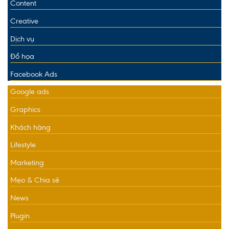
Content
Creative
Dịch vụ
Đồ họa
Facebook Ads
Google ads
Graphics
Khách hàng
Lifestyle
Marketing
Mẹo & Chia sẻ
News
Plugin