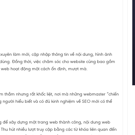
xuyên làm mới, cập nhập thông tin về nội dung, hình ảnh
 dùng. Đồng thời, việc chăm sóc cho website cũng bao gồm
iúp web hoạt động một cách ổn định, mượt mà.
âm thầm nhưng rất khốc liệt, nơi mà những webmaster “chiến
 người hiểu biết và có đủ kinh nghiệm về SEO mới có thể
g để xây dựng một trang web thành công, nội dung web
Thu hút nhiều lượt truy cập bằng các từ khóa liên quan đến