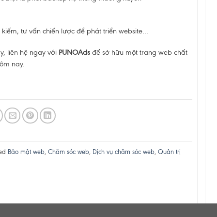
 kiếm, tư vấn chiến lược để phát triển website…
, liên hệ ngay với
PUNOAds
để sở hữu một trang web chất
hôm nay.
ged
Bảo mật web
,
Chăm sóc web
,
Dịch vụ chăm sóc web
,
Quản trị
hân sự chuyên phân tích và tư vấn các giải pháp về
thiết kế