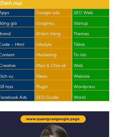
Danh mục
Apps
Google ads
SEO Web
Bảng giá
Graphics
Startup
Brand
Khách hàng
Themes
Code – Html
Lifestyle
Tiktok
Content
Marketing
Tin tức
Creative
Mẹo & Chia sẻ
Web
Dịch vụ
News
Website
Đồ họa
Plugin
Wordpress
Facebook Ads
SEO Guide
World