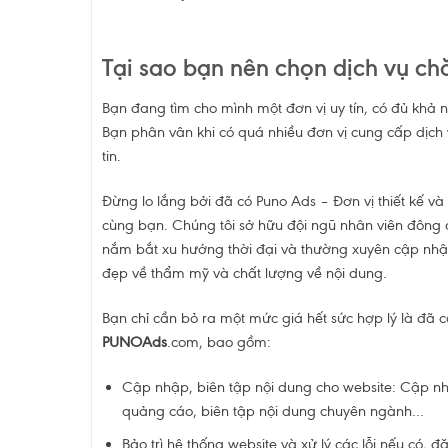
Tại sao bạn nên chọn dịch vụ 
Bạn đang tìm cho mình một đơn vị uy tín, có đủ khả
Bạn phân vân khi có quá nhiều đơn vị cung cấp dịch 
tin.
Đừng lo lắng bởi đã có Puno Ads – Đơn vị thiết kế 
cùng bạn. Chúng tôi sở hữu đội ngũ nhân viên đông đ
nắm bắt xu hướng thời đại và thường xuyên cập nhậ
đẹp về thẩm mỹ và chất lượng về nội dung.
Bạn chỉ cần bỏ ra một mức giá hết sức hợp lý là đã 
PUNOAds
.com, bao gồm:
Cập nhập, biên tập nội dung cho website: Cập nh
quảng cáo, biên tập nội dung chuyên ngành…
Bảo trì hệ thống website và xử lý các lỗi nếu có, 