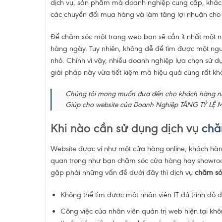
dịch vụ, sản phẩm mà doanh nghiệp cung cấp, khách 
các chuyển đổi mua hàng và làm tăng lợi nhuận cho
Để chăm sóc một trang web bạn sẽ cần ít nhất một nhâ
hàng ngày. Tuy nhiên, không dễ để tìm được một ngườ
nhỏ. Chính vì vậy, nhiều doanh nghiệp lựa chọn sử d
giải pháp này vừa tiết kiệm mà hiệu quả cũng rất kh
Chúng tôi mong muốn đưa đến cho khách hàng nhữ
Giúp cho website của Doanh Nghiệp TĂNG TỶ LỆ
Khi nào cần sử dụng dịch vụ
chă
Website được ví như một cửa hàng online, khách hàng
quan trọng như bạn chăm sóc cửa hàng hay showro
gặp phải những vấn đề dưới đây thì dịch vụ
chăm só
Không thể tìm được một nhân viên IT đủ trình độ
Công việc của nhân viên quản trị web hiện tại kh