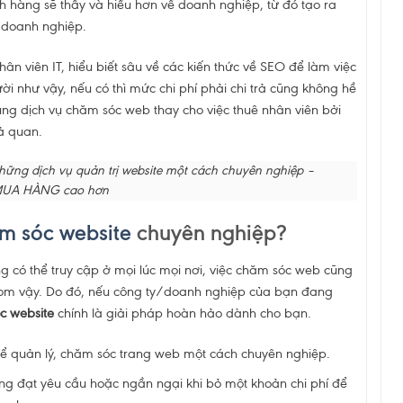
hàng sẽ thấy và hiểu hơn về doanh nghiệp, từ đó tạo ra
 doanh nghiệp.
n viên IT, hiểu biết sâu về các kiến thức về SEO để làm việc
i như vậy, nếu có thì mức chi phí phải chi trả cũng không hề
ụng dịch vụ chăm sóc web thay cho việc thuê nhân viên bởi
ả quan.
ng dịch vụ quản trị website một cách chuyên nghiệp –
 MUA HÀNG cao hơn
m sóc website
chuyên nghiệp?
 có thể truy cập ở mọi lúc mọi nơi, việc chăm sóc web cũng
om vậy. Do đó, nếu công ty/doanh nghiệp của bạn đang
c website
chính là giải pháp hoàn hảo dành cho bạn.
 để quản lý, chăm sóc trang web một cách chuyên nghiệp.
ông đạt yêu cầu hoặc ngần ngại khi bỏ một khoản chi phí để