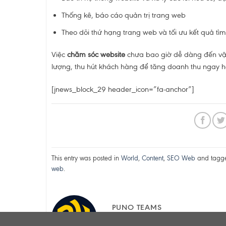
Thống kê, báo cáo quản trị trang web
Theo dõi thứ hạng trang web và tối ưu kết quả tìm
Việc
chăm sóc website
chưa bao giờ dễ dàng đến vậy
lượng, thu hút khách hàng để tăng doanh thu ngay 
[jnews_block_29 header_icon=”fa-anchor”]
This entry was posted in
World
,
Content
,
SEO Web
and tag
web
.
PUNO TEAMS
PUNO Ads là đội ngũ bao gồm 30 n