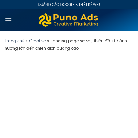
Skip
QUẢNG CÁO GOOGLE & THIẾT KẾ WEB
to
content
Trang chủ
»
Creative
»
Landing page sơ sài, thiếu đầu tư ảnh
hưởng lớn đến chiến dịch quảng cáo