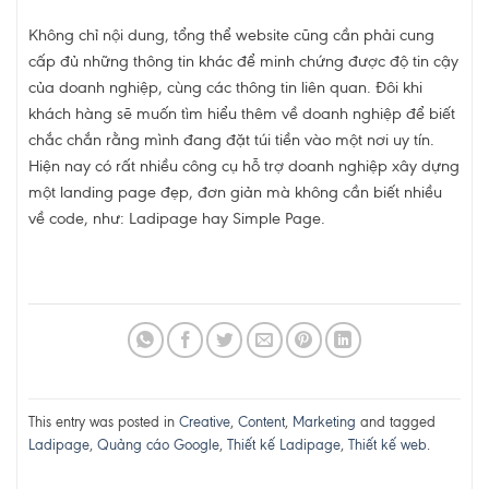
Không chỉ nội dung, tổng thể website cũng cần phải cung
cấp đủ những thông tin khác để minh chứng được độ tin cậy
của doanh nghiệp, cùng các thông tin liên quan. Đôi khi
khách hàng sẽ muốn tìm hiểu thêm về doanh nghiệp để biết
chắc chắn rằng mình đang đặt túi tiền vào một nơi uy tín.
Hiện nay có rất nhiều công cụ hỗ trợ doanh nghiệp xây dựng
một landing page đẹp, đơn giản mà không cần biết nhiều
về code, như: Ladipage hay Simple Page.
This entry was posted in
Creative
,
Content
,
Marketing
and tagged
Ladipage
,
Quảng cáo Google
,
Thiết kế Ladipage
,
Thiết kế web
.