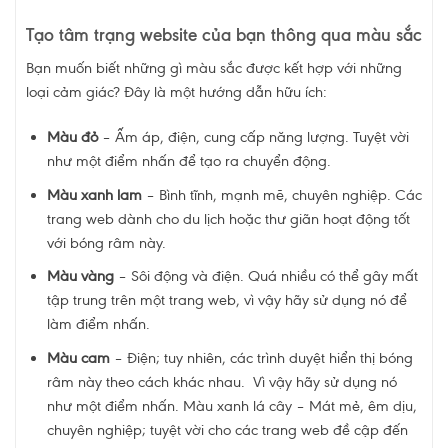
Tạo tâm trạng website của bạn thông qua màu sắc
Bạn muốn biết những gì màu sắc được kết hợp với những
loại cảm giác? Đây là một hướng dẫn hữu ích:
Màu đỏ
– Ấm áp, điện, cung cấp năng lượng. Tuyệt vời
như một điểm nhấn để tạo ra chuyển động.
Màu xanh lam
– Bình tĩnh, mạnh mẽ, chuyên nghiệp. Các
trang web dành cho du lịch hoặc thư giãn hoạt động tốt
với bóng râm này.
Màu vàng
– Sôi động và điện. Quá nhiều có thể gây mất
tập trung trên một trang web, vì vậy hãy sử dụng nó để
làm điểm nhấn.
Màu cam
– Điện; tuy nhiên, các trình duyệt hiển thị bóng
râm này theo cách khác nhau. Vì vậy hãy sử dụng nó
như một điểm nhấn. Màu xanh lá cây – Mát mẻ, êm dịu,
chuyên nghiệp; tuyệt vời cho các trang web đề cập đến