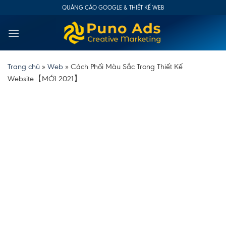
Skip
QUẢNG CÁO GOOGLE & THIẾT KẾ WEB
to
content
Trang chủ
»
Web
»
Cách Phối Màu Sắc Trong Thiết Kế
Website【MỚI 2021】