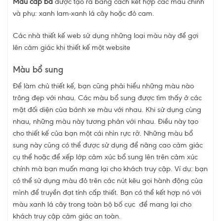
Màu cấp ba
được tạo ra bằng cách kết hợp các màu chính
và phụ: xanh lam-xanh lá cây hoặc đỏ cam.
Các nhà thiết kế web sử dụng những loại màu này để gợi
lên cảm giác khi thiết kế một website
Màu bổ sung
Để làm chủ thiết kế, bạn cũng phải hiểu những màu nào
trông đẹp với nhau. Các màu bổ sung được tìm thấy ở các
mặt đối diện của bánh xe màu với nhau. Khi sử dụng cùng
nhau, những màu này tương phản với nhau. Điều này tạo
cho thiết kế của bạn một cái nhìn rực rỡ. Những màu bổ
sung này cũng có thể được sử dụng để nâng cao cảm giác
cụ thể hoặc để xếp lớp cảm xúc bổ sung lên trên cảm xúc
chính mà bạn muốn mang lại cho khách truy cập. Ví dụ: bạn
có thể sử dụng màu đỏ trên các nút kêu gọi hành động của
mình để truyền đạt tính cấp thiết. Bạn có thể kết hợp nó với
màu xanh lá cây trong toàn bộ bố cục để mang lại cho
khách truy cập cảm giác an toàn.