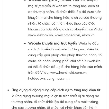
Website đấu giá trực tuyến
:
Website khuyến
mại trực tuyến
là website thương mại điện tử
do thương nhân, tổ chức thiết lập để thực hiện
khuyến mại cho hàng hóa, dịch vụ của thương
nhân, tổ chức, cá nhân khác theo các điều
khoản của hợp đồng dịch vụ khuyến mại.Ví dụ:
www.vietbox.vn, www.hotdeal.vn, ebay.vn
Website khuyến mại trực tuyến
:
Website đấu
giá trực tuyến
là website thương mại điện tử
cung cấp giải pháp cho phép thương nhân, tổ
chức, cá nhân không phải chủ sở hữu website
có thể tổ chức đấu giá cho hàng hóa của mình
trên đó.Ví dụ: www.handheld.com.vn,
hotdeal.vn, cungmua.vn,…
Ứ
ng dụng di động cung cấp dịch vụ thương mại điện tử
:
là ứng dụng thương mại điện tử trên thiết bị đi động do
thương nhân, tổ chức thiết lập để cung cấp môi trường
cho các thương nhân, tổ chức, cá nhân khác tiên hành