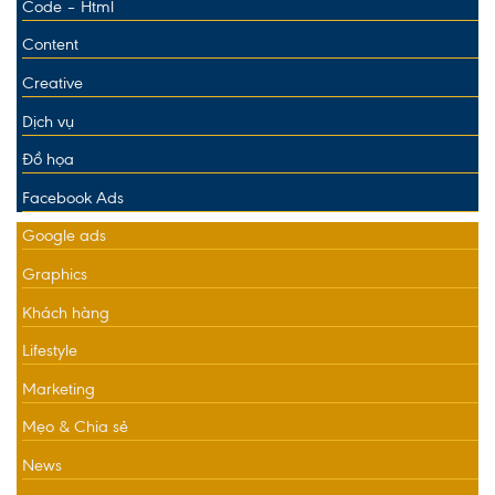
Code – Html
Content
Creative
Dịch vụ
Đồ họa
Facebook Ads
Google ads
Graphics
Khách hàng
Lifestyle
Marketing
Mẹo & Chia sẻ
News