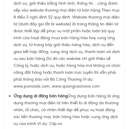
dịch vụ, giới thiệu bằng hình ảnh, thông tin …cũng được
xếp vào website thương mại điện tử bán hàng.Theo mục
8 điều 3 nghị định 52 quy định: Website thương mại điện
tử (dưới đây gọi tắt là website) là trang thông tin điện tử
được thiết lập để phục vụ một phần hoặc toàn bộ quy
trình của hoạt động mua bán hàng hóa hay cung ứng
dịch vụ, từ trưng bày giới thiệu hàng hóa, dịch vụ đến
giao kết hợp đồng, cung ứng dịch vụ, thanh toán và dịch
vụ sau bán hàng.Do đó các
website chỉ giới thiệu về
Công ty, hoặc dịch vụ, hoặc hàng hóa
mà không có chức
năng đặt hàng hoặc thanh toán trực tuyến thì vẫn phải
phải thông báo với Bộ Công Thương.Ví dụ:
www.punoads.com, www.quangcaonova.com
Ứ
ng dụng di động bán hàng
Ứng dụng bán hàng là ứng
dụng thương mại điện tử trên thiết bị di động do thương
nhân, tổ chức, cá nhân thiết lập để
phục vụ hoạt động
xúc tiến thương mại, bán hàng hóa hoặc cung ứng dịch
vụ của mình.
Ví dụ: Clip.vn