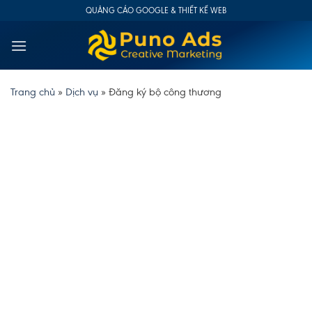
Skip
QUẢNG CÁO GOOGLE & THIẾT KẾ WEB
to
content
Trang chủ
»
Dịch vụ
»
Đăng ký bộ công thương